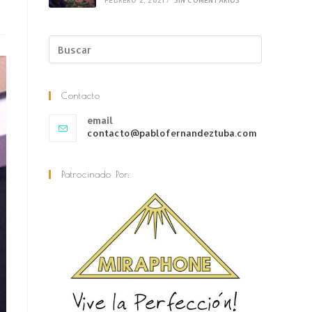
FEBRERO 2, 2021
/
SIN COMENTARIOS
Contacto
email
contacto@pablofernandeztuba.com
Patrocinado Por: