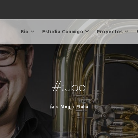
Bio
Estudia Conmigo
Proyectos
#tuba
>
Blog
>
#tuba