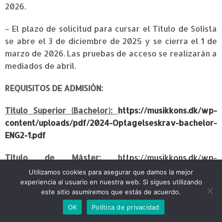
2026.
– El plazo de solicitud para cursar el Título de Solista
se abre el 3 de diciembre de 2025 y se cierra el 1 de
marzo de 2026. Las pruebas de acceso se realizarán a
mediados de abril.
REQUISITOS DE ADMISIÓN:
Título Superior (Bachelor):
https://musikkons.dk/wp-
content/uploads/pdf/2024-Optagelseskrav-bachelor-
ENG2-1.pdf
Título
de
Máster:
https://musikkons.dk/wp-
content/uploads/pdf/2024-Optagelseskrav-kandidat-
Utilizamos cookies para asegurar que damos la mejor
ENG2.pdf
experiencia al usuario en nuestra web. Si sigues utilizando
este sitio asumiremos que estás de acuerdo.
Título de Solista:
https://musikkons.dk/wp-
OK
Política de privacidad
content/uploads/pdf/2024-Optagelseskrav-solist-