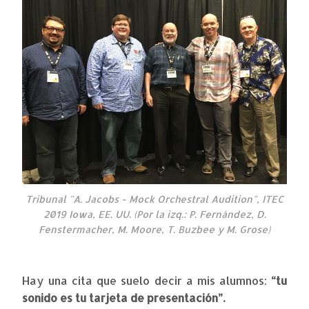
Tribunal "A. Jacobs - Mock Orchestral Audition", ITEC
2019 Iowa, EE. UU. (Por la izq.: P. Fernández, D.
Fenstermacher, M. Moore, T. Buzbee y M. Grose)
Hay una cita que suelo decir a mis alumnos:
“tu
sonido es tu tarjeta de presentación”.