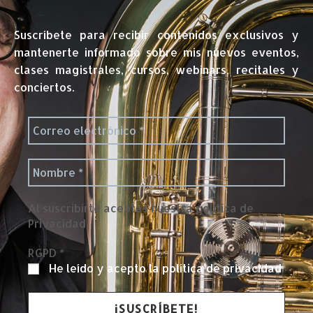
Suscríbete para recibir contenidos exclusivos y
mantenerte informado sobre mis nuevos eventos,
clases magistrales, cursos, webinars, recitales y
conciertos.
Al suscribirte aceptas nuestra política de
Privacidad
RGPD
*
He leído y acepto la política de privacidad