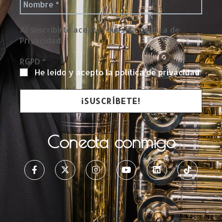
Al suscribirte aceptas nuestra política de
Privacidad
RGPD
*
He leído y acepto la política de privacidad
Conecta conmigo