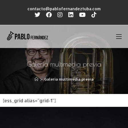
contacto@pablofernandeztuba.com
Galería multimedia previa
>
Galería multimedia previa
[ess_grid alias="grid-1"]