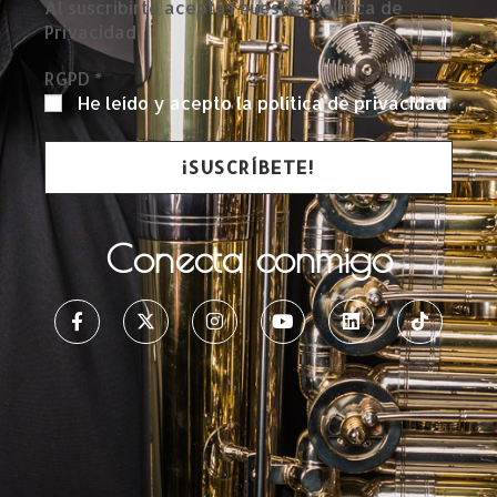
Al suscribirte aceptas nuestra política de
Privacidad
RGPD
*
He leído y acepto la política de privacidad
Conecta conmigo